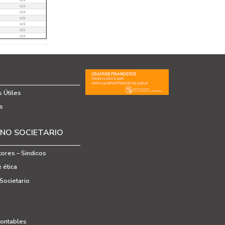
 Útiles
s
NO SOCIETARIO
tores – Sindicos
 ética
Societario
Contables