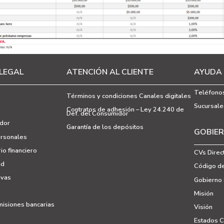
LEGAL
ATENCIÓN AL CLIENTE
AYUDA
Teléfonos
Términos y condiciones Canales digitales
Sucursale
Contratos de adhesión – Ley 24.240 de
Def. del Consumidor
dor
Garantía de los depósitos
GOBIER
ersonales
io financiero
CVs Direc
ad
Código de
ivas
Gobierno 
Misión
isiones bancarias
Visión
Estados 